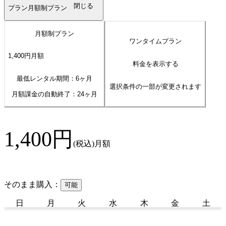
閉じる
プラン
月額制プラン
月額制プラン
ワンタイムプラン
1,400
円
月額
料金を表示する
最低レンタル期間：6ヶ月
選択条件の一部が変更されます
月額課金の自動終了：
24
ヶ月
1,400
円
(税込)
月額
そのまま購入：
可能
日
月
火
水
木
金
土