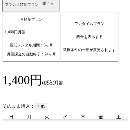
閉じる
プラン
月額制プラン
月額制プラン
ワンタイムプラン
1,400
円
月額
料金を表示する
最低レンタル期間：6ヶ月
選択条件の一部が変更されます
月額課金の自動終了：
24
ヶ月
1,400
円
(税込)
月額
そのまま購入：
可能
日
月
火
水
木
金
土