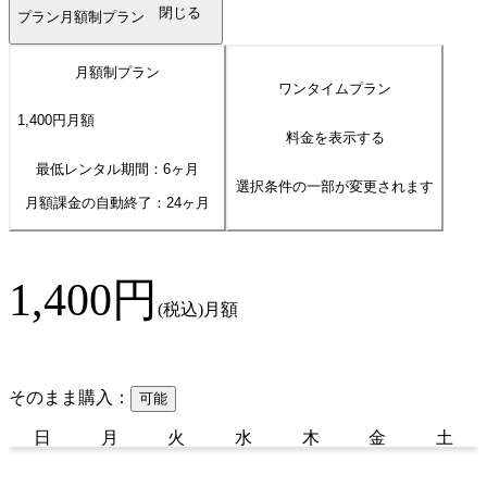
閉じる
プラン
月額制プラン
月額制プラン
ワンタイムプラン
1,400
円
月額
料金を表示する
最低レンタル期間：6ヶ月
選択条件の一部が変更されます
月額課金の自動終了：
24
ヶ月
1,400
円
(税込)
月額
そのまま購入：
可能
日
月
火
水
木
金
土