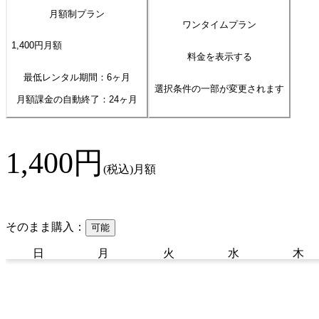
月額制プラン
ワンタイムプラン
1,400
円
月額
料金を表示する
最低レンタル期間：6ヶ月
選択条件の一部が変更されます
月額課金の自動終了：
24
ヶ月
1,400
円
(税込)
月額
そのまま購入：
可能
日
月
火
水
木