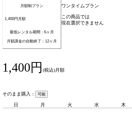
ワンタイムプラン
月額制プラン
この商品では
1,400
円
月額
現在選択できません
最低レンタル期間：6ヶ月
月額課金の自動終了：
12
ヶ月
1,400
円
(税込)
月額
そのまま購入：
可能
日
月
火
水
木