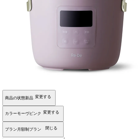
変更する
商品の状態
新品
変更する
カラー
モーヴピンク
閉じる
プラン
月額制プラン