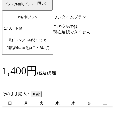
閉じる
プラン
月額制プラン
ワンタイムプラン
月額制プラン
この商品では
1,400
円
月額
現在選択できません
最低レンタル期間：3ヶ月
月額課金の自動終了：
24
ヶ月
1,400
円
(税込)
月額
そのまま購入：
可能
日
月
火
水
木
金
土